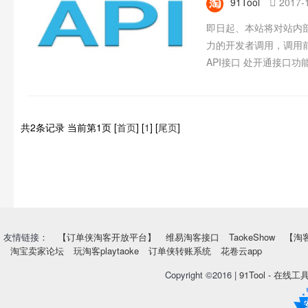
91Tool
2017-1

即日起、本站将对站内
力的开发者调用，调用前
API接口 处开通接口功
共2条记录 当前第1页
[
首页
]
[
1
]
[
尾页
]
友情链接：
【订单侠淘客开放平台】
维易淘客接口
TaokeShow
【淘
淘宝卖家论坛
玩淘客playtaoke
订单侠转账系统
花卷云app
Copyright ©2016 |
91Tool - 在线工