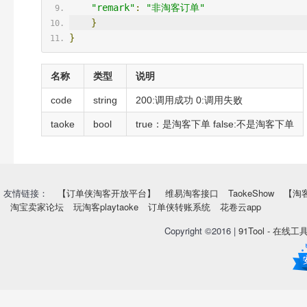
"remark"
:
"非淘客订单"
}
}
名称
类型
说明
code
string
200:调用成功 0:调用失败
taoke
bool
true：是淘客下单 false:不是淘客下单
友情链接：
【订单侠淘客开放平台】
维易淘客接口
TaokeShow
【淘
淘宝卖家论坛
玩淘客playtaoke
订单侠转账系统
花卷云app
Copyright ©2016 |
91Tool - 在线工