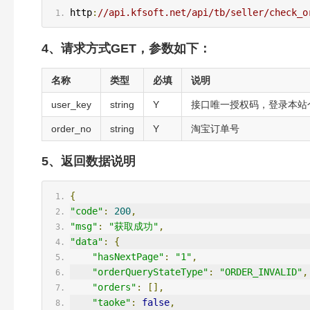
http
:
//api.kfsoft.net/api/tb/seller/check_o
4、请求方式GET，参数如下：
名称
类型
必填
说明
user_key
string
Y
接口唯一授权码，登录本站个
order_no
string
Y
淘宝订单号
5、返回数据说明
{
"code"
:
200
,
"msg"
:
"获取成功"
,
"data"
:
{
"hasNextPage"
:
"1"
,
"orderQueryStateType"
:
"ORDER_INVALID"
,
"orders"
:
[],
"taoke"
:
false
,